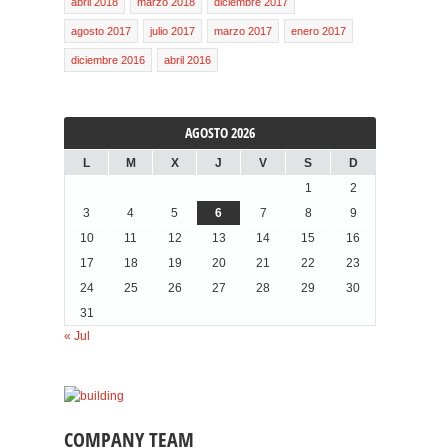
abril 2018
marzo 2018
diciembre 2017
agosto 2017
julio 2017
marzo 2017
enero 2017
diciembre 2016
abril 2016
AGOSTO 2026
L
M
X
J
V
S
D
1
2
3
4
5
6
7
8
9
10
11
12
13
14
15
16
17
18
19
20
21
22
23
24
25
26
27
28
29
30
31
« Jul
COMPANY TEAM