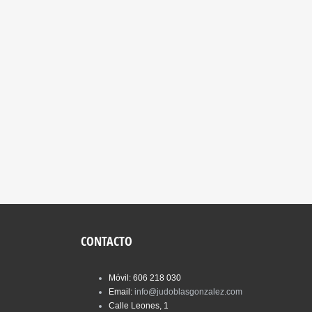
CONTACTO
Móvil: 606 218 030
Email:
info@judoblasgonzalez.com
Calle Leones, 1