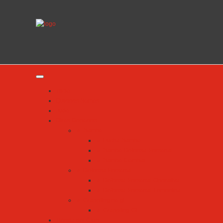
Inicio
Quienes Somos
Judo
Otros Deportes
🔸 Sambo
🔹 Lucha Sambo
🔹 Sambo Defensa Personal
🔹 Sambo Combat
🔸 Defensa Personal
🔹 Defensa Personal Operativa
🔹 Defensa Personal Femenina
🔸 Grappling no gi
🔹 Grappling Gi
Tienda del Club