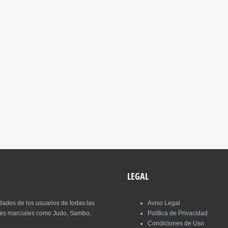
LEGAL
des de los usuarios de todas las
Aviso Legal
artes marciales como Judo, Sambo,
Política de Privacidad
Condiciones de Uso