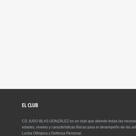
EL CLUB
CD JUDO BLAS GONZÁLEZ es un club que atiende todas las necesida
edades, niveles y características físicas para el desempeño de las 
Lucha Olímpica y Defensa Personal.