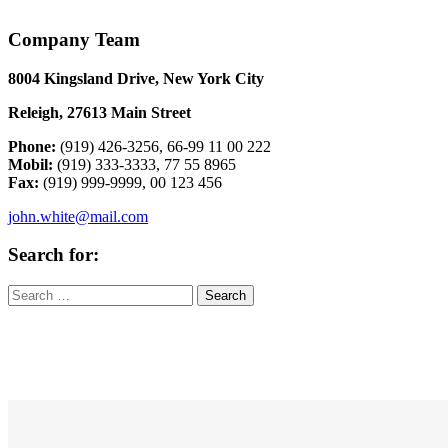
Company Team
8004 Kingsland Drive, New York City
Releigh, 27613 Main Street
Phone:
(919) 426-3256, 66-99 11 00 222
Mobil:
(919) 333-3333, 77 55 8965
Fax:
(919) 999-9999, 00 123 456
john.white@mail.com
Search for:
Deja una respuesta
Lo siento, debes estar
conectado
para publicar un comentario.