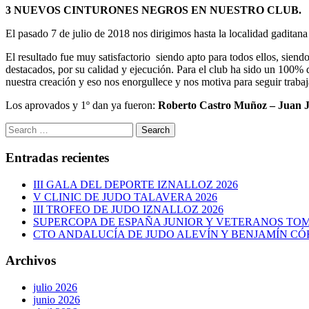
3 NUEVOS CINTURONES NEGROS EN NUESTRO CLUB.
El pasado 7 de julio de 2018 nos dirigimos hasta la localidad gaditana
El resultado fue muy satisfactorio siendo apto para todos ellos, siend
destacados, por su calidad y ejecución. Para el club ha sido un 100%
nuestra creación y eso nos enorgullece y nos motiva para seguir traba
Los aprovados y 1º dan ya fueron:
Roberto Castro Muñoz – Juan Je
Entradas recientes
III GALA DEL DEPORTE IZNALLOZ 2026
V CLINIC DE JUDO TALAVERA 2026
III TROFEO DE JUDO IZNALLOZ 2026
SUPERCOPA DE ESPAÑA JUNIOR Y VETERANOS TOM
CTO ANDALUCÍA DE JUDO ALEVÍN Y BENJAMÍN CÓ
Archivos
julio 2026
junio 2026