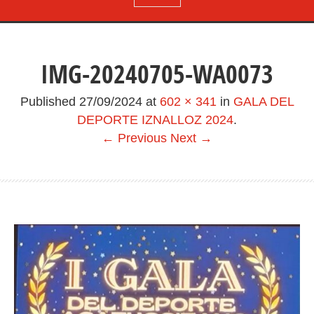
IMG-20240705-WA0073
Published
27/09/2024
at
602 × 341
in
GALA DEL
DEPORTE IZNALLOZ 2024
.
← Previous
Next →