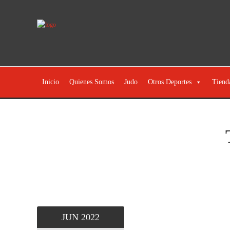
Inicio
Quienes Somos
Judo
Otros Deportes
Tiend
JUN
2022