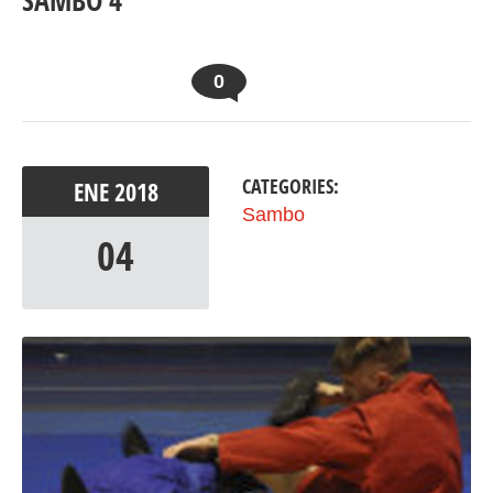
SAMBO 4
0
CATEGORIES:
ENE
2018
Sambo
04