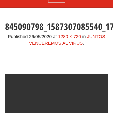
845090798_1587307085540_1
Published
26/05/2020
at
1280 × 720
in
JUNTOS
VENCEREMOS AL VIRUS
.