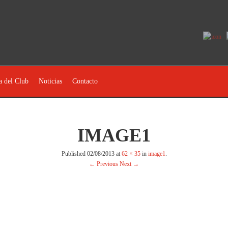
a del Club
Noticias
Contacto
IMAGE1
Published
02/08/2013
at
62 × 35
in
image1
.
← Previous
Next →