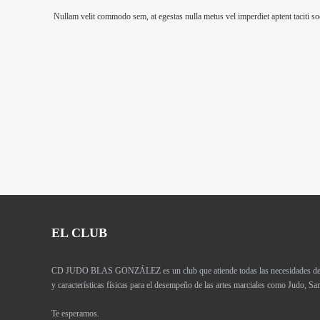
Nullam velit commodo sem, at egestas nulla metus vel imperdiet aptent taciti soc
EL CLUB
CD JUDO BLAS GONZÁLEZ es un club que atiende todas las necesidades de los
y características físicas para el desempeño de las artes marciales como Judo, 
Te esperamos.