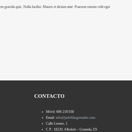
m gravida quis. Nulla facilisi. Mauris et dictum ante. Praesent rutrum velit eget
CONTACTO
Móvil: 606 218 030
Email:
info@judoblasgonzalez.com
Calle Leones, 1
C.P.: 18220, Albolote – Granada, ES