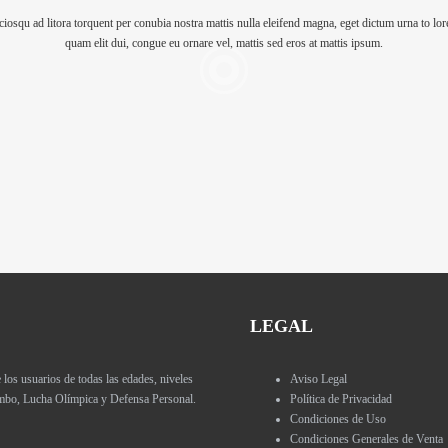
iosqu ad litora torquent per conubia nostra mattis nulla eleifend magna, eget dictum urna to lore
quam elit dui, congue eu ornare vel, mattis sed eros at mattis ipsum.
LEGAL
 usuarios de todas las edades, niveles
Aviso Legal
Sambo, Lucha Olímpica y Defensa Personal.
Política de Privacidad
Condiciones de Uso
Condiciones Generales de Venta