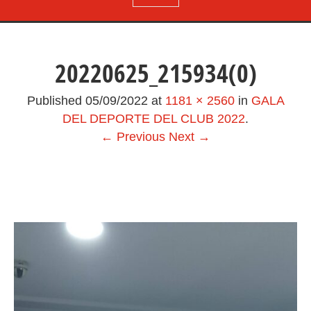
20220625_215934(0)
Published
05/09/2022
at
1181 × 2560
in
GALA
DEL DEPORTE DEL CLUB 2022
.
← Previous
Next →