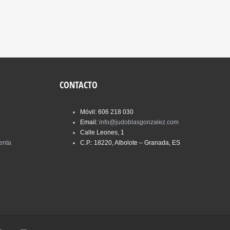
CONTACTO
Móvil: 606 218 030
Email:
info@judoblasgonzalez.com
Calle Leones, 1
enta
C.P.: 18220, Albolote – Granada, ES