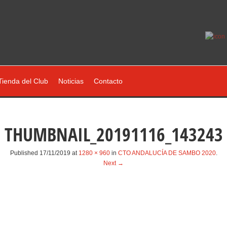
Tienda del Club
Noticias
Contacto
THUMBNAIL_20191116_143243
Published
17/11/2019
at
1280 × 960
in
CTO ANDALUCÍA DE SAMBO 2020
.
Next →