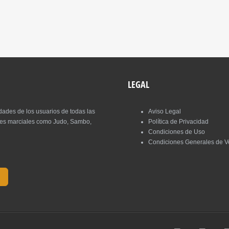
LEGAL
des de los usuarios de todas las
Aviso Legal
artes marciales como Judo, Sambo,
Política de Privacidad
Condiciones de Uso
Condiciones Generales de V