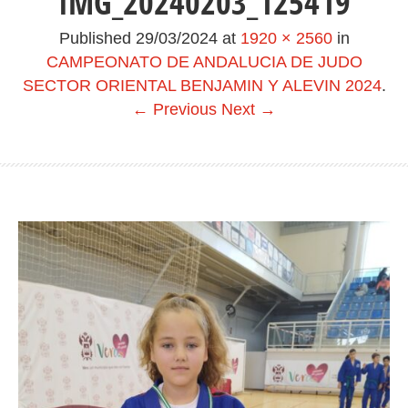
IMG_20240203_125419
Published
29/03/2024
at
1920 × 2560
in
CAMPEONATO DE ANDALUCIA DE JUDO
SECTOR ORIENTAL BENJAMIN Y ALEVIN 2024
.
← Previous
Next →