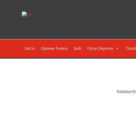
Inicio
Quienes Somos
Judo
Otros Deportes
Tiend
Published
05