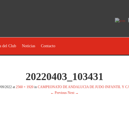
a del Club
Noticias
Contacto
20220403_103431
/09/2022
at
2560 × 1920
in
CAMPEONATO DE ANDALUCIA DE JUDO INFANTIL Y CA
← Previous
Next →