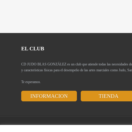
EL CLUB
CD JUDO BLAS GONZÁLEZ es un club que atiende todas las necesidades de los
y características físicas para el desempeño de las artes marciales como Judo, 
Te esperamos.
INFORMACION
TIENDA
© 2026 Copyright by
BLAS GONZÁLEZ
. All rights reserved. Design
Ispalw