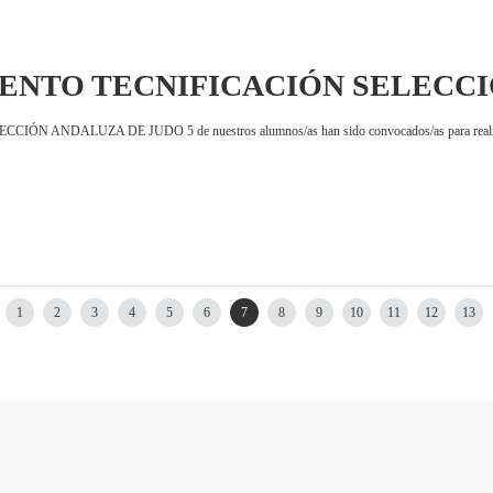
ENTO TECNIFICACIÓN SELECC
DALUZA DE JUDO 5 de nuestros alumnos/as han sido convocados/as para realizar un en
1
2
3
4
5
6
7
8
9
10
11
12
13