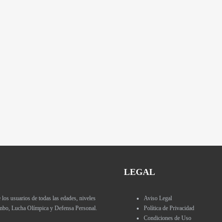
LEGAL
 usuarios de todas las edades, niveles
Aviso Legal
Sambo, Lucha Olímpica y Defensa Personal.
Política de Privacidad
Condiciones de Uso