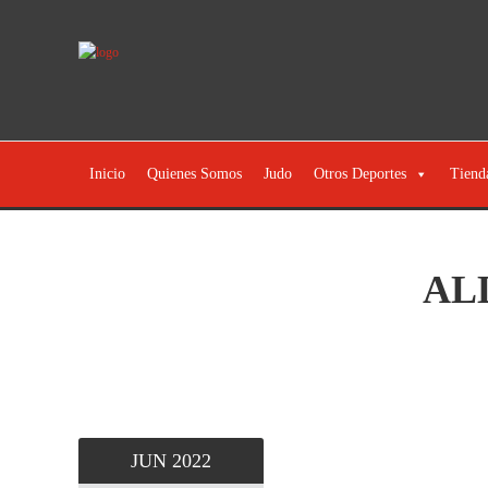
Inicio
Quienes Somos
Judo
Otros Deportes
Tiend
AL
JUN
2022