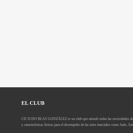
EL CLUB
CD JUDO BLAS GONZÁLEZ es un club que atiende todas las necesidades de los
y características físicas para el desempeño de las artes marciales como Judo, 